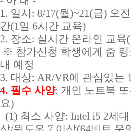
- 아 래
-
1.
일시
: 8/17(
월
)~21(
금
)
오
간
(1
일
6
시간 교육
)
2.
장소
:
실시간 온라인 교육
(
※ 참가신청 학생에게 줌 링크
내 예정
3. 대상: AR/VR에 관심있는
4.
필수 사양
:
개인 노트북 또
요
)
(1)
최소 사양
: Intel i5 2
세대
상
/
윈도우
7
이상
(64
비트 운