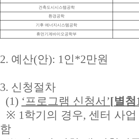
건축도시시스템공학
환경공학
기후
·
에너지시스템공학
휴먼기계바이오공학부
2.
예산
(
안
): 1
인
*2
만원
3.
신청절차
(1)
‘
프로그램 신청서
’
[
별첨
※
1
학기의 경우
,
센터 사업
함