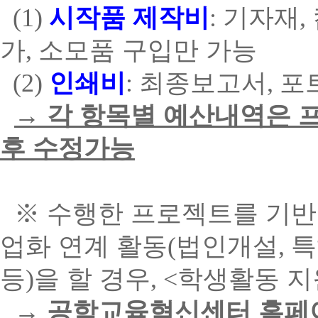
(1)
시작품 제작비
:
기자재
,
가
,
소모품 구입만 가능
(2)
인쇄비
:
최종보고서
,
포
→ 각 항목별 예산내역은 
후 수정가능
※
수행한 프로젝트를 기반
업화 연계 활동
(
법인개설
,
특
등
)
을 할 경우
, <
학생활동 지
→
공학교육혁신센터 홈페