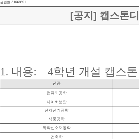
31069801
글번호
[공지] 캡스톤
1.
내용
:
4
학년 개설 캡스
전공
컴퓨터공학
사이버보안
전자전기공학
식품공학
화학신소재공학
건축학