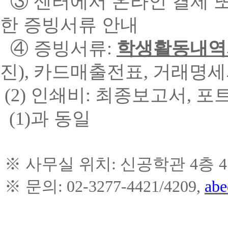
③
센터에서 온라인 결제 또
한 증빙서류 안내
④
증빙서류
:
학생활동내역서
진
),
카드매출전표
,
거래명세
(2)
인쇄비
:
최종보고서
,
포
(1)
과 동일
※
사무실 위치
:
신공학관
4
층
4
※
문의
: 02-3277-4421/4209,
abe