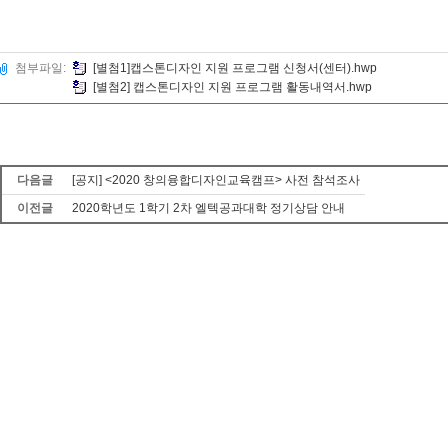
첨부파일:
[별첨1]캡스톤디자인 지원 프로그램 신청서(센터).hwp
[별첨2] 캡스톤디자인 지원 프로그램 활동내역서.hwp
다음글
[공지] <2020 창의융합디자인교육캠프> 사전 참석조사
이전글
2020학년도 1학기 2차 엘텍공과대학 정기상담 안내