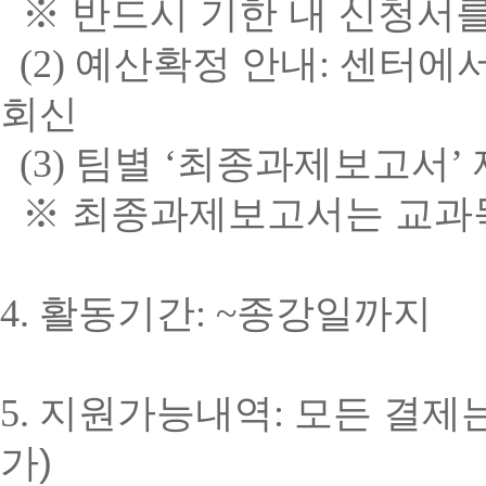
※
반드시 기한 내 신청서
(
2)
예산확정
안내
: 센터에서
회신
(3)
팀별
‘
최종과제보고서
’
※
최종과제보고서는 교과목
4.
활동기간
: ~
종강일까지
5.
지원가능내역
:
모든 결제
가)