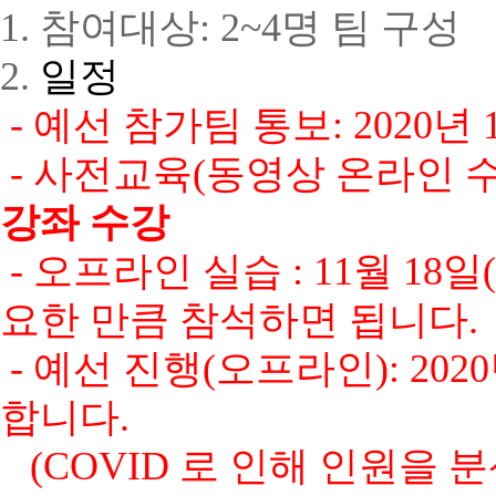
1. 참여대상:
2~4
명 팀 구성
2.
일정
-
예선
참가팀
통보
: 2020
년
-
사전교육
(
동영상
온라인
강좌
수강
-
오프라인
실습
: 11
월
18
일
(
요한
만큼
참석하면
됩니다
.
-
예선
진행
(
오프라인
): 2020
합니다
.
(COVID
로
인해
인원을
분