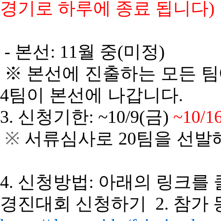
경기로
하루에
종료
됩니다
- 본선: 11월 중(미정)
※ 본선에
진출하는
모든
팀
4
팀이
본선에
나갑니다
.
3.
신청
기한:
~
10/9(금)
~10/
※
서류심사로
20
팀을
선발
4. 신청방법: 아래의
링크를
경진대회
신청하기
2.
참가