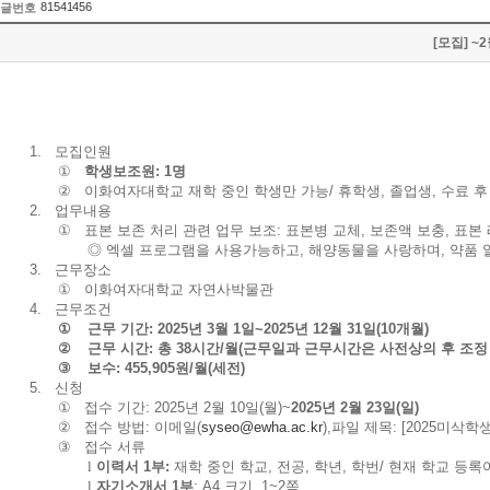
81541456
글번호
[모집] 
1.
모집인원
①
학생보조원: 1명
②
이화여자대학교 재학 중인 학생만 가능/ 휴학생, 졸업생, 수료 
2.
업무내용
①
표본 보존 처리 관련 업무 보조: 표본병 교체, 보존액 보충, 표본
◎ 엑셀 프로그램을 사용가능하고, 해양동물을 사랑하며, 약품 
3.
근무장소
①
이화여자대학교 자연사박물관
4.
근무조건
①
근무 기간: 2025년 3월 1일~2025년 12월 31일(10개월)
②
근무 시간: 총 38시간/월(근무일과 근무시간은 사전상의 후 조정
③
보수: 455,905원/월(세전)
5.
신청
①
접수 기간: 2025년 2월 10일(월
)~
2025
년 2월 23일(일)
②
접수 방법: 이메일(
syseo@ewha.ac.kr
),파일 제목: [2025미
③
접수 서류
l
이력서 1부:
재학 중인 학교, 전공, 학년, 학번/ 현재 학교 등록
l
자기소개서 1부
: A4 크기, 1~2쪽