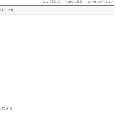
25.02.10
13822
일 자
조회수
글쓴이
자연사박물관
 1인 모집
소 등 기재