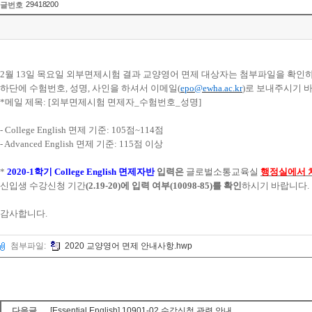
29418200
글번호
2
월
13
일 목요일 외부면제시험 결과 교양영어 면제 대상자는 첨부파일을 확인
하단에 수험번호
,
성명
,
사인을 하셔서 이메일
(
epo@ewha.ac.kr
)
로 보내주시기 
*메일 제목: [외부면제시험 면제자_수험번호_성명]
- College English
면제 기준
: 105
점
~114
점
- Advanced English
면제 기준
: 115
점 이상
*
2020-1
학기
College English
면제자반
입력은
글로벌소통교육실
행정실에서 
신입생 수강신청 기간
(2.19-20)
에 입력 여부
(10098-85)
를 확인
하시기 바랍니다
.
감사합니다
.
첨부파일:
2020 교양영어 면제 안내사항.hwp
다음글
[Essential English] 10901-02 수강신청 관련 안내