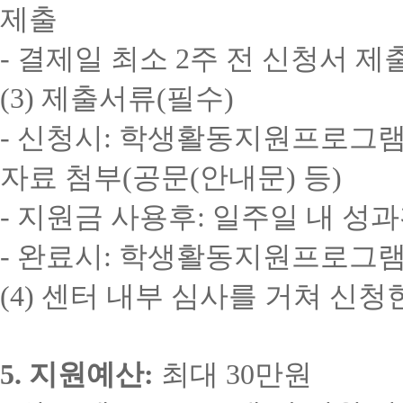
제출
-
결제일 최소
2
주 전 신청서 제
(3)
제출서류
(
필수
)
-
신청시
:
학생활동지원프로그램
자료 첨부
(
공문
(
안내문
)
등
)
-
지원금 사용후
:
일주일 내 성
-
완료시
:
학생활동지원프로그램
(4)
센터 내부 심사를 거쳐 신청
5.
지원예산
:
최대
30
만원