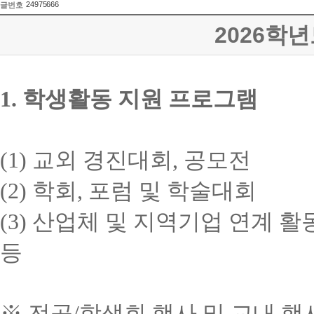
24975666
글번호
2026학
1.
학생활동 지원 프로그램
(1)
교외 경진대회
,
공모전
(2)
학회
,
포럼 및 학술대회
(3)
산업체 및 지역기업 연계 활
등
※
전공
/
학생회 행사 및 교내 