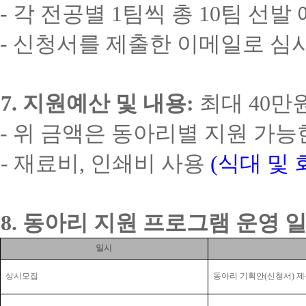
-
각 전공별
1
팀씩 총
10
팀 선발
-
신청서를 제출한 이메일로 심사
7.
지원예산 및 내용
:
최대
40
만
-
위 금액은 동아리별 지원 가능
-
재료비
,
인쇄비 사용
(
식대 및 
8.
동아리 지원 프로그램 운영 
일시
상시모집
동아리 기획안
(
신청서
)
제