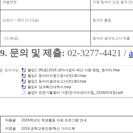
개별연락
지원 동아리 선정 결과 안
선정시
~ 2025.12.11(
금
)
동아리 활동
~12.18(
금
)
동아리 결과보고서 제출
9.
문의 및 제출
:
02-3277-4421 /
첨부파일:
붙임1. [학생] 2026 센터사업비 예산 사용 방법_동아리.hwp
붙임2. 동아리지원신청서(연1회).hwp
붙임3. 동아리결과보고서(연1회).hwp
붙임4. 성과확산내역서.hwp
붙임5. 전문가활용비 기준(연구비관리지침_202603개정).pdf
다음글
2026학년도 학생활동 지원 프로그램 안내
이전글
2019 공학교육인증/혁신 가이드북