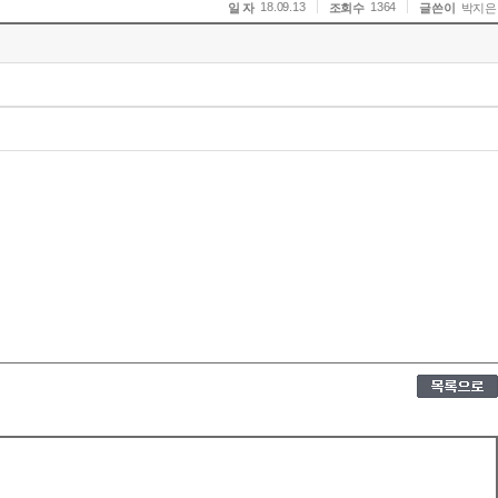
18.09.13
1364
일 자
조회수
글쓴이
박지은