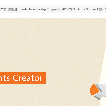
그룹 인턴십] Hanwha Membership Program(HMP) 5기 Contents Creator모집 (~1