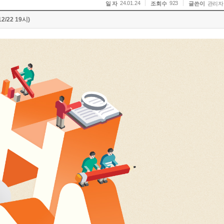
24.01.24
923
일 자
조회수
글쓴이
관리자
2/22 19시)