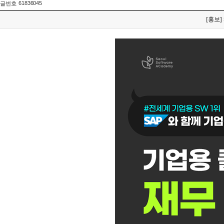
61836045
글번호
[홍보