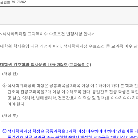
79171802
글번호
<석사학위과정 교과목이수 수료조건 변경사항 안내>
대학원 학사운영 내규 개정에 따라, 석사학위과정 수료조건 중 교과목 이수 
대학원 간호학과 학사운영 내규 제5조 (교과목이수)
(
개정 전
)
②
석사학위과정의 학생은 공통과목을
2
과목 이상 이수하여야 하며 본 학과
간호학 전공교과목을
2
개 이상 이수하도록 한다
.
통일간호 전공 학생은 북
및 실습
,
약리학
,
병태생리학
,
전문간호사의 역할 및 정책
)
을 이수하여야 하
여야 한다
.
(
개정 후
)
②
석사학위과정 학생은 공통과목을
2
과목 이상 이수하여야 하며
‘
간호이론
’
통일간호 전공 교과목 또는 북한학과에서 개설한 교과목을
2
개 이상 이수