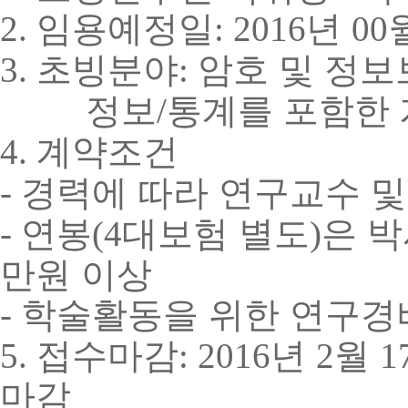
임용예정일
년
2.
: 2016
00
초빙분야
암호 및 정보
3.
:
정보
통계를 포함한 
/
계약조건
4.
경력에 따라 연구교수 
-
연봉
대보험 별도
은 
-
(4
)
만원 이상
학술활동을 위한 연구경비
-
접수마감
년
월
5.
: 2016
2
1
마감