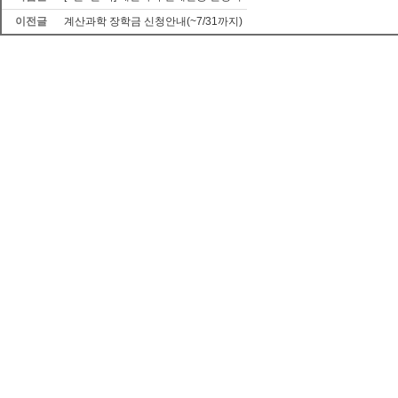
이전글
계산과학 장학금 신청안내(~7/31까지)