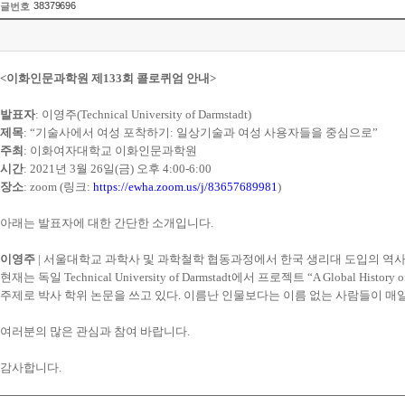
38379696
글번호
<이화인문과학원 제
133
회 콜로퀴엄 안내>
발표자
: 이영주(Technical University of Darmstadt)
제목
: “기술사에서 여성 포착하기: 일상기술과 여성 사용자들을 중심으로”
주최
:
이화여자대학교 이화인문과학원
시간
: 2021
년
3
월
26
일
(
금
)
오후
4:00-6:00
장소
: zoom
(
링크
:
https://ewha.zoom.us/j/83657689981
)
아래는 발표자에 대한 간단한 소개입니다
.
이영주
| 서울대학교 과학사 및 과학철학 협동과정에서 한국 생리대 도입의 역사
현재는 독일 Technical University of Darmstadt에서 프로젝트 “A Glo
주제로 박사 학위 논문을 쓰고 있다. 이름난 인물보다는 이름 없는 사람들이 매
여러분의 많은 관심과 참여 바랍니다.
감사합니다.