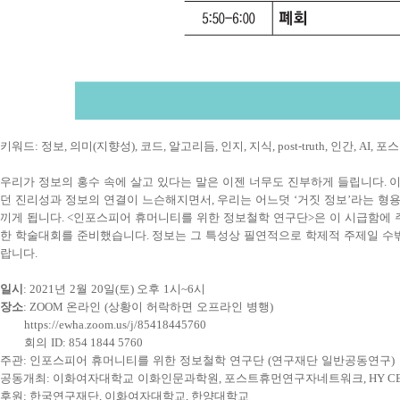
키워드
:
정보
,
의미
(
지향성
),
코드
,
알고리듬
,
인지
,
지식
, post-truth,
인간
, AI,
포스
우리가 정보의 홍수 속에 살고 있다는 말은 이젠 너무도 진부하게 들립니다
.
이
던 진리성과 정보의 연결이 느슨해지면서
,
우리는 어느덧
‘
거짓 정보
’
라는 형
끼게 됩니다
. <
인포스피어 휴머니티를 위한 정보철학 연구단
>
은 이 시급함에
한 학술대회를 준비했습니다
.
정보는 그 특성상 필연적으로 학제적 주제일 수
랍니다
.
일시
: 2021
년
2
월
20
일
(
토
)
오후
1
시
~6
시
장소
: ZOOM
온라인
(
상황이 허락하면 오프라인 병행
)
https://ewha.zoom.us/j/85418445760
회의
ID: 854 1844 5760
주관
:
인포스피어 휴머니티를 위한 정보철학 연구단
(
연구재단 일반공동연구
)
공동개최
:
이화여자대학교 이화인문과학원
,
포스트휴먼연구자네트워크
, HY C
후원
:
한국연구재단
,
이화여자대학교
,
한양대학교