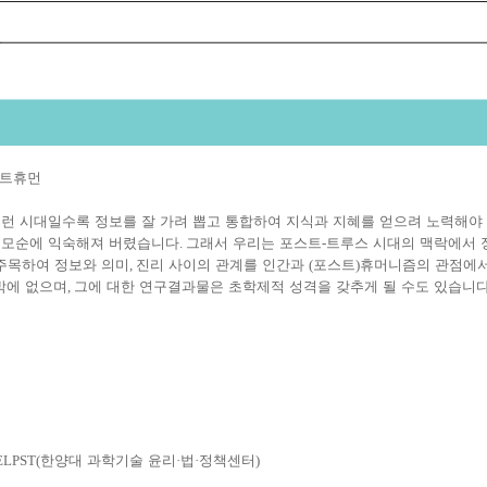
트휴먼
런 시대일수록 정보를 잘 가려 뽑고 통합하여 지식과 지혜를 얻으려 노력해야
용모순에 익숙해져 버렸습니다
.
그래서 우리는 포스트
-
트루스 시대의 맥락에서 
 주목하여 정보와 의미
,
진리 사이의 관계를 인간과
(
포스트
)
휴머니즘의 관점에
밖에 없으며
,
그에 대한 연구결과물은 초학제적 성격을 갖추게 될 수도 있습니
ELPST(
한양대 과학기술 윤리
·
법
·
정책센터
)