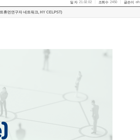
21.02.02
2450
eih
일 자
조회수
글쓴이
트휴먼연구자 네트워크, HY CELPST)