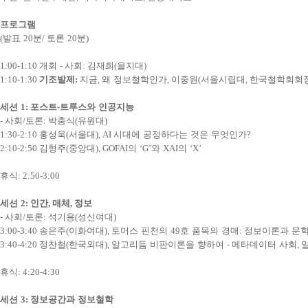
프로그램
(
발표
20
분
/
토론
20
분
)
1:00-1:10
개회
-
사회
:
김재희
(
을지대
)
1:10-1:30
기조발제
:
지금
,
왜 정보철학인가
,
이중원
(
서울시립대
,
한국철학회회
세션
1:
포스트
-
트루스와 인공지능
-
사회
/
토론
:
박충식
(
유원대
)
1:30-2:10
홍성욱
(
서울대
),
AI
시대에 공정하다는 것은 무엇인가
?
2:10-2:50
김형주
(
중앙대
),
GOFAI
의
‘G’
와
XAI
의
‘X’
휴식
: 2:50-3:00
세션
2:
인간
,
매체
,
정보
-
사회
/
토론
:
석기용
(
성신여대
)
3:00-3:40
송은주
(
이화여대
),
토머스 핀천의
49
호 품목의 경매
:
정보이론과 문학
3:40-4:20
정찬철
(
한국외대
),
알고리듬 비판이론을 향하여
-
메타데이터 사회
,
휴식
: 4:20-4:30
세션
3:
정보공간과 정보철학