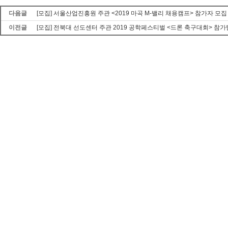
다음글
[모집] 서울산업진흥원 주관 <2019 마곡 M-밸리 채용캠프> 참가자 모집
이전글
[모집] 전북대 선도센터 주관 2019 공학페스티벌 <드론 축구대회> 참가