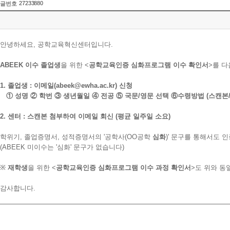
27233880
글번호
안녕하세요, 공학교육혁신센터입니다.
ABEEK 이수 졸업생
을 위한 <
공학교육인증 심화프로그램 이수 확인서
>를 다
1. 졸업생 : 이메일(abeek@ewha.ac.kr) 신청
① 성명 ② 학번 ③ 생년월일 ④ 전공 ⑤ 국문/영문 선택 ⑥수령방법 (스캔본
2. 센터 : 스캔본 첨부하여 이메일 회신 (평균 일주일 소요)
학위기, 졸업증명서, 성적증명서의 '공학사(OO공학
심화
)' 문구를 통해서도 
(ABEEK 미이수는 '심화' 문구가 없습니다)
※
재학생
을 위한 <
공학교육인증 심화프로그램 이수 과정 확인서
>도 위와 동
감사합니다.