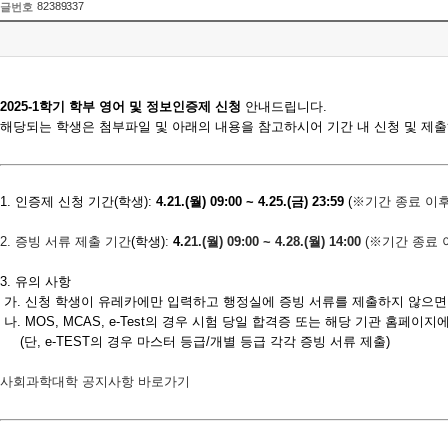
82389337
글번호
2025-1학기 학부 영어 및 정보인증제 신청
안내드립니다.
해당되는 학생은 첨부파일 및 아래의 내용을 참고하시어 기간 내 신청 및 제
1.
인증제 신청 기간
(
학생
):
4.21.(
월
) 09:00 ~ 4.25.(
금
) 23:59
(
※
기간 종료 이
2. 증빙 서류 제출 기간
(
학생
)
:
4.
21.
(
월
) 09:00 ~ 4.
28.
(
월
) 14:00
(
※
기간 종료 
3.
유의 사항
가
.
신청 학생이 유레카에만 입력하고 행정실에 증빙 서류를 제출하지 않으면 
나
. MOS, MCAS, e-Test
의 경우 시험 당일 합격증 또는 해당 기관 홈페이지
(
단
, e-TEST
의 경우 마스터 등급
/
개별 등급 각각 증빙 서류 제출
)
사회과학대학 공지사항 바로가기