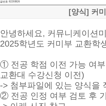
82293826
글번호
[양식] 커
안녕하세요, 커뮤니케이션미
2025학년도 커미부 교환학
① 전공 학점 이전 가능 여부
교환대 수강신청 이전)
-> 첨부파일에 있는 양식을
② 전공 인정 여부 검토 후 