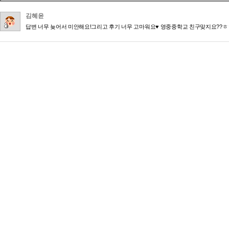
김혜윤
답변 너무 늦어서 미안해요!그리고 후기 너무 고마워요♥ 영중중학교 친구맞지요??ㅎ