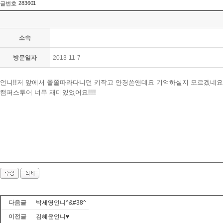
283601
글번호
소속
방문일자
2013-11-7
언니!!저 앞에서 쫄쫄따라다니던 키작고 안경쓴앤데요 기억하실지 모르겠네
캠퍼스투어 너무 재미있었어요!!!!
다음글
박세영언니^&#38^
이전글
김혜윤언니♥