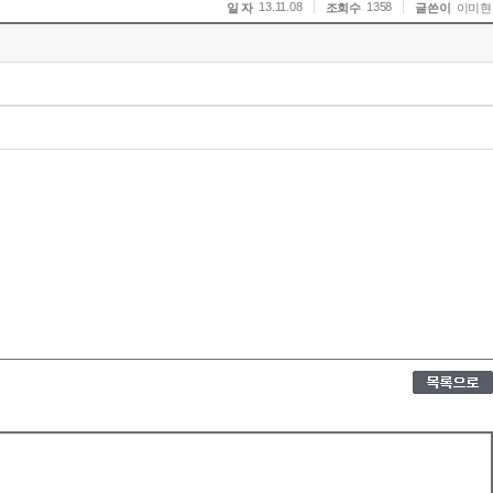
13.11.08
1358
일 자
조회수
글쓴이
이미현