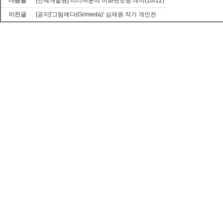
다음글
[인재개발원] 미디어분야 이화멘토링 데이(10/12)
이전글
[공지]'그림에다(Grimeda)' 심재원 작가 개인전