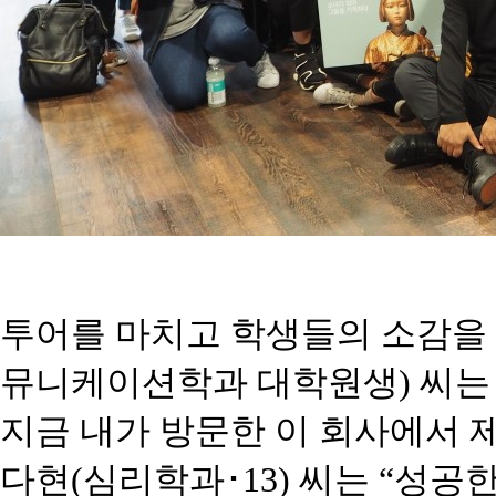
투어를 마치고 학생들의 소감을
뮤니케이션학과 대학원생
)
씨
지금 내가 방문한 이 회사에서 
다현
(
심리학과･
13)
씨는
“
성공한