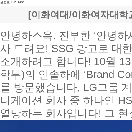
12516104
글번호
[이화여대/이화여자대학교]이
안녕하스윽
.
진부한
‘
안녕하
사 드려요
! SSG
광고로 대한
소개하려고 합니다
! 10
월
13
학부
)
의 인솔하에
‘Brand Co
를 방문했습니다
, LG
그룹 
니케이션 회사 중 하나인
H
열망하는 회사입니다
!
그 현