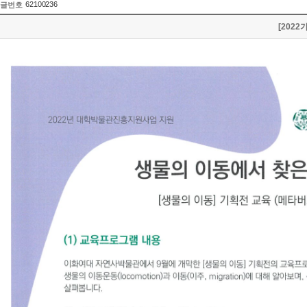
62100236
글번호
[202