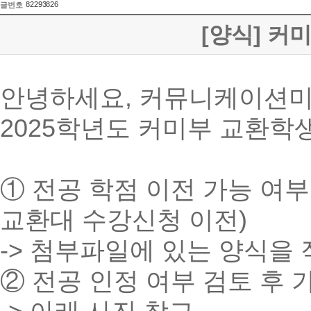
82293826
글번호
[양식] 커
안녕하세요, 커뮤니케이션미
2025학년도 커미부 교환학
① 전공 학점 이전 가능 여부
교환대 수강신청 이전)
-> 첨부파일에 있는 양식을
② 전공 인정 여부 검토 후 