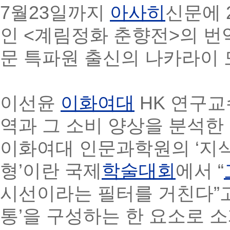
7월23일까지
아사히
신문에 
인 <계림정화 춘향전>의 
문 특파원 출신의 나카라이 
이선윤
이화여대
HK 연구교
역과 그 소비 양상을 분석한 
이화여대 인문과학원의 ‘지식을
형’이란 국제
학술대회
에서 “
시선이라는 필터를 거친다”고 
통’을 구성하는 한 요소로 소