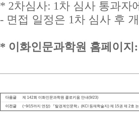
* 2
차심사
: 1
차 심사 통과자에
-
면접 일정은
1
차 심사 후 
*
이화인문과학원 홈페이지
:
다음글
제 142회 이화인문과학원 콜로키움 안내(9/23)
이전글
(~9/15까지 연장) 『탈경계인문학』(KCI 등재학술지) 제 15권 제 2호 