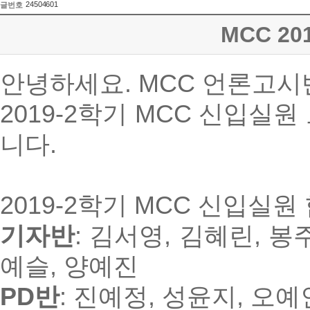
24504601
글번호
MCC 2
안녕하세요
. MCC
언론고시
2019-2
학기
MCC
신입실원 
니다
.
2019-2
학기
MCC
신입실원 
기자반
:
김서영
,
김혜린
,
봉
예슬
,
양예진
PD
반
:
진예정
,
성윤지
,
오예