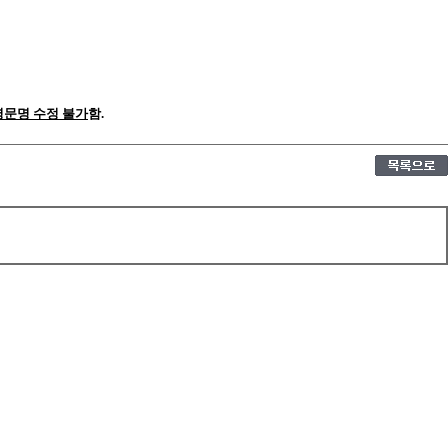
탈 영문명 수정 불가
함.