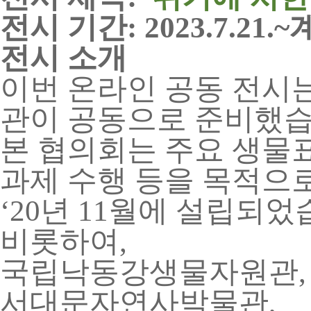
전시 기간
: 2023.7.21.~
전시 소개
이번 온라인 공동 전시
관이 공동으로 준비했
본 협의회는 주요 생물
과제 수행 등을 목적으
‘20
년
11
월에 설립되었
비롯하여
,
국립낙동강생물자원관
서대문자연사박물관
,