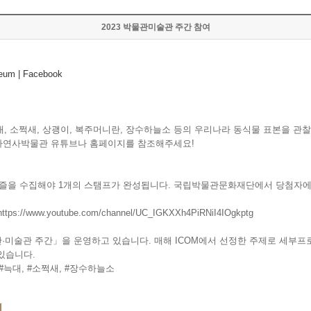
2023 박물관미술관 주간 참여
m | Facebook
늑대, 소쩍새, 상괭이, 복주머니란, 장수하늘소 등의 우리나라 동식물 표본을 관
자연사박물관 유튜브나 홈페이지를 참조해주세요!
 퍼즐을 수집해야 1개의 스탬프가 완성됩니다. 국립박물관문화재단에서 당첨자
https://www.youtube.com/channel/UC_IGKXXh4PiRNiI4IOgkptg
박물관·미술관 주간」을 운영하고 있습니다. 매해 ICOM에서 선정한 주제로 세
있습니다.
#늑대
,
#소쩍새
,
#장수하늘소