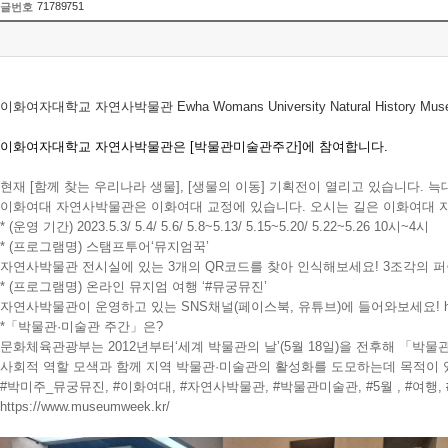
71789751
글번호
이화여자대학교 자연사박물관 Ewha Womans University Natural History Museu
이화여자대학교 자연사박물관은 [박물관미술관주간]에 참여합니다.
현재 [함께 찾는 우리나라 생물], [생물의 이동] 기획전이 열리고 있습니다. 
이화여대 자연사박물관은 이화여대 교정에 있습니다. 오시는 길은 이화여대 
* (운영 기간) 2023.5.3/ 5.4/ 5.6/ 5.8~5.13/ 5.15~5.20/ 5.22~5.26 10시~4시
* (프로그램명) 스탬프투어‘뮤지엄꾹’
자연사박물관 전시실에 있는 3개의 QR코드를 찾아 인식해보세요! 3조각의
* (프로그램명) 온라인 뮤지엄 여행 ‘
#뮤궁뮤진
’
자연사박물관이 운영하고 있는 SNS채널(페이스북, 유튜브)에 들어와보세요!
*「박물관·미술관 주간」은?
문화체육관광부는 2012년부터‘세계 박물관의 날’(5월 18일)을 전후해 「
사회적 역할 모색과 함께 지역 박물관·미술관의 활성화를 도모하는데 목적이 
#박미주_뮤궁뮤진
,
#이화여대
,
#자연사박물관
,
#박물관미술관
,
#5월
,
#여행
,
https://www.museumweek.kr/