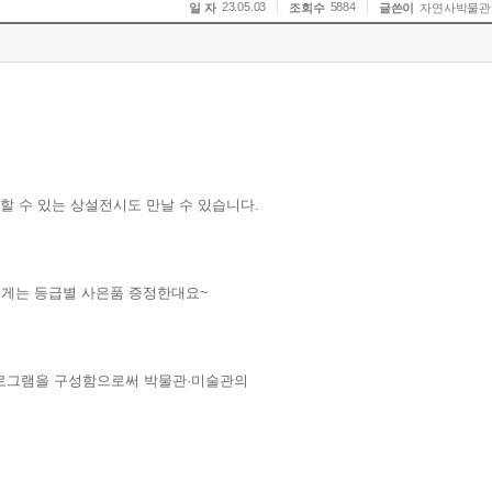
23.05.03
5884
일 자
조회수
글쓴이
자연사박물관
찰할 수 있는 상설전시도 만날 수 있습니다.
에게는 등급별 사은품 증정한대요~
부프로그램을 구성함으로써 박물관·미술관의