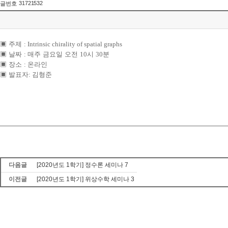
31721532
글번호
▣
주제
: Intrinsic chirality of spatial graphs
▣
날짜
:
매주 금요일 오전
10
시
30
분
▣
장소
:
온라인
▣
발표자
:
김형준
다음글
[2020년도 1학기] 정수론 세미나 7
이전글
[2020년도 1학기] 위상수학 세미나 3