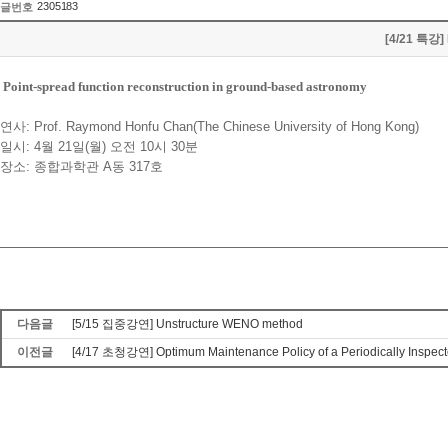
2305183
글번호
[4/21 특강] 
Point-spread function reconstruction in ground-based astronomy
연사: Prof. Raymond Honfu Chan(The Chinese University of Hong Kong)
일시: 4월 21일(월) 오전 10시 30분
장소: 종합과학관 A동 317호
다음글
[5/15 집중강연] Unstructure WENO method
이전글
[4/17 초청강연] Optimum Maintenance Policy of a Periodically Inspect