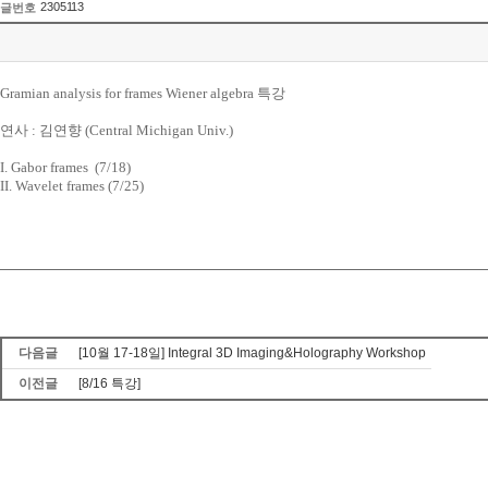
2305113
글번호
Gramian analysis for frames Wiener algebra 특강
연사 :
김연향 (Central Michigan Univ.)
I. Gabor frames (7/18)
II. Wavelet frames (7/25)
다음글
[10월 17-18일] Integral 3D Imaging&Holography Workshop
이전글
[8/16 특강]