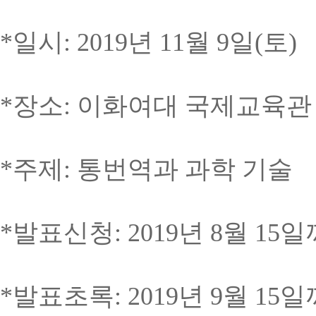
*
일시
: 2019
년
11
월
9
일
(
토
)
*장소: 이화여대 국제교육관
*주제: 통번역과 과학 기술
*발표신청: 2019년 8월 15
*발표초록: 2019년 9월 15