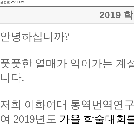
25444050
글번호
2019 학
안녕하십니까?
풋풋한 열매가 익어가는 계
니다.
저희 이화여대 통역번역연
여
2019
년도
가을 학술대회