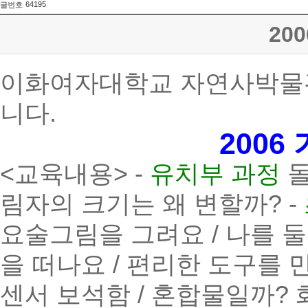
64195
글번호
20
이화여자대학교 자연사박물관
니다.
200
<교육내용> -
유치부 과정
돌
림자의 크기는 왜 변할까? -
요술그림을 그려요 / 나를 둘
을 떠나요 / 편리한 도구를 만
센서 보석함 / 혼합물일까?