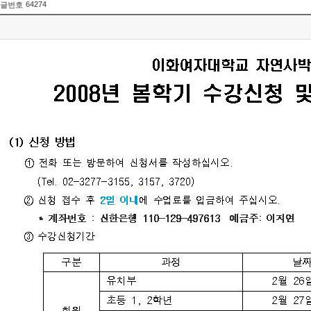
64274
글번호