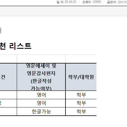
25.04.22
22800
일 자
조회수
글쓴이
관리자
내