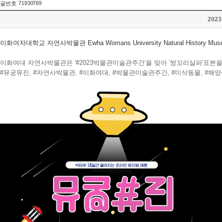
71930769
글번호
202
이화여자대학교 자연사박물관 Ewha Womans University Natural History Museu
이화여대 자연사박물관은 '#2023박물관미술관주간'을 맞아 '쌍꼬리살파'표본
#뮤궁뮤진, #자연사박물관, #이화여대, #박물관미술관주간, #미삭동물, #