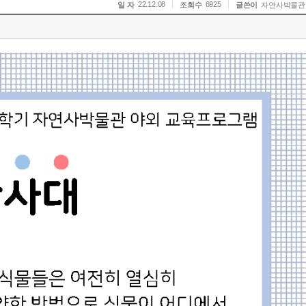
22.12.08
6925
일 자
조회수
글쓴이
자연사박물관