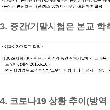
∙
①실시간 온라인 강의 / ②직접 촬영한 동영상 강의 / ③두 방
∙
동영상 콘텐츠는 매년 최소
30%
이상 수정·보완하여 활용
3. 중간/기말시험은 본교 학
<
이화여자대학교 학칙
>
제
38
조
(
시험
) ①
시험은 매 학기의 중간과 학기말에 각 교과목
도 있다
. (
개정
2016.6.16.)
②
시험방법은 교과목 담당교수의 재량에 따라 필기
,
구술
,
과
4. 코로나19 상황 추이(방