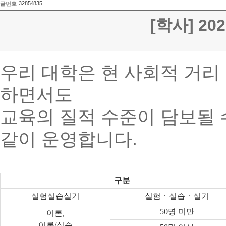
32854835
글번호
[학사] 2
우리 대학은 현 사회적 거리
하면서도
교육의 질적 수준이 담보될 
같이 운영합니다.
구분
실험실습실기
실험ㆍ실습ㆍ실기
50
명 미만
이론
,
이론
/
실습