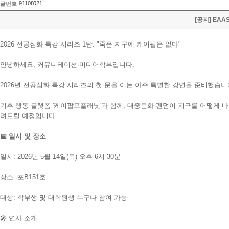
91108021
글번호
[공지] EA
2026 전공심화 특강 시리즈 1탄: "죽은 지구에 케이팝은 없다"
안녕하세요, 커뮤니케이션·미디어학부입니다.
2026년 전공심화 특강 시리즈의 첫 문을 여는 아주 특별한 강연을 준비했습니
기후 행동 플랫폼 '케이팝포플래닛'과 함께, 대중문화 팬덤이 지구를 어떻게
려드릴 예정입니다.
📅 일시 및 장소
일시: 2026년 5월 14일(목) 오후 6시 30분
장소: 포B151호
대상: 학부생 및 대학원생 누구나 참여 가능
🎤 연사 소개