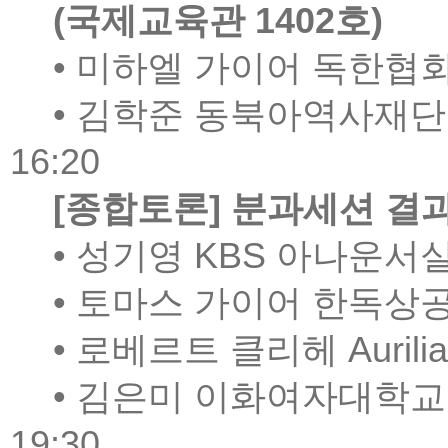
(
국제교육관
1402
호
)
•
미하엘 가이어 독한협회
•
김학준 동북아역사재단
16:20
[
종합토론
]
분과세션 결
•
성기영
KBS
아나운서실
•
토마스 가이어 한독상
•
로베르트 클리헤
Aurili
•
김은미 이화여자대학교
19:30