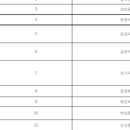
3
조태
4
유현
5
김성
6
김은
7
조기
8
김영
9
최진
10
박성
11
손선