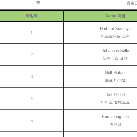
35
홍일
독일측
Name
이름
Hartmut Koschyk
1
하르트무트 코쉭
Johannes Selle
2
요하네스 셀레
Rolf Mafael
3
롤프 마파엘
Dirk Hilbert
4
디어크 힐베르트
Eun-Jeung Lee
5
이은정