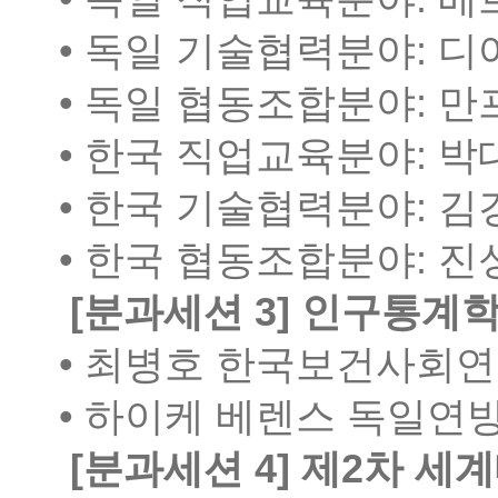
•
독일 기술협력분야
:
디
•
독일 협동조합분야
:
만
•
한국 직업교육분야
:
박
•
한국 기술협력분야
:
김
•
한국 협동조합분야
:
진
[
분과세션
3]
인구통계
•
최병호 한국보건사회연
•
하이케 베렌스 독일연
[
분과세션
4]
제
2
차 세계