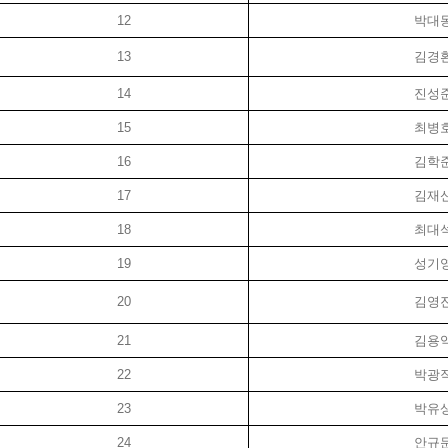
12
박대
13
김경
14
진성
15
최병
16
김학
17
김재
18
최대
19
성기
20
김영
21
김용
22
박광
23
박유
24
안규