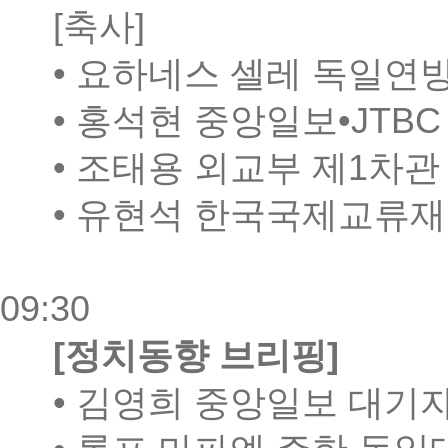
[
축사
]
•
요하네스 셀레 독일연
•
홍석현 중앙일보
•JTB
•
조태용 외교부 제
1
차관
•
유현석 한국국제교류재
09:30
[
정치동향 브리핑
]
•
김영희 중앙일보 대기