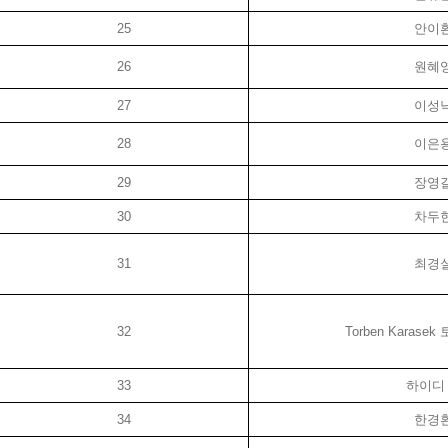
25
안이
26
원혜
27
이성
28
이은
29
장영
30
차두
31
최경
32
Torben Karasek
33
하이디
34
한경