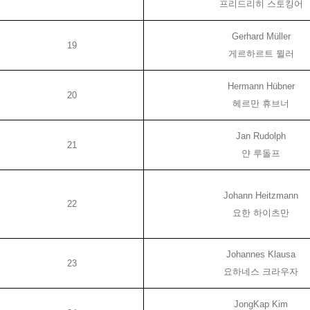
프리드리히 스토킹어
Gerhard Müller
19
게르하르트 뮐러
Hermann Hübner
20
헤르만 휴브너
Jan Rudolph
21
얀 루돌프
Johann Heitzmann
22
요한 하이츠만
Johannes Klausa
23
요하네스 크라우자
JongKap Kim