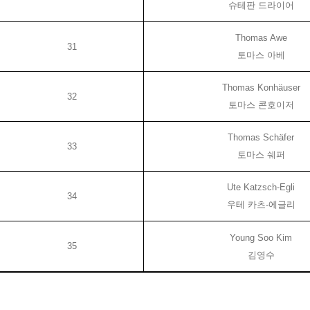
슈테판 드라이어
Thomas Awe
31
토마스 아베
Thomas Konhäuser
32
토마스 콘호이저
Thomas Schäfer
33
토마스 쉐퍼
Ute Katzsch-Egli
34
우테 카츠
-
에글리
Young Soo Kim
35
김영수