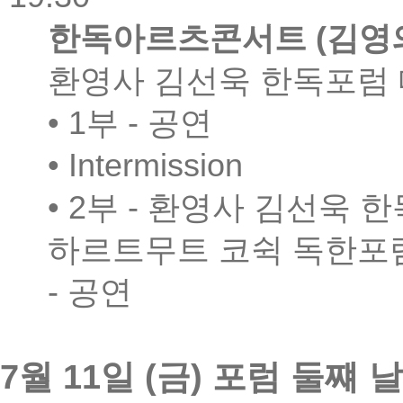
한독아르츠콘서트
(
김영
환영사 김선욱 한독포럼
• 1
부
-
공연
• Intermission
• 2
부
-
환영사 김선욱 한
하르트무트 코쉭 독한포
-
공연
7
월
11
일
(
금
)
포럼 둘쨰 날