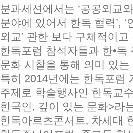
분과세션에서는
‘
공공외교와
분야에 있어서 한독 협력
’, ‘
외교
’
관한 보다 구체적이고
한독포럼 참석자들과 한
•
독
문화 시찰을 통해 의미 있는
특히
2014
년에는 한독포럼 
주제로 학술행사인 한독교
한국인
,
깊이 있는 문화
>
라는
한독아르츠콘서트
,
차세대 