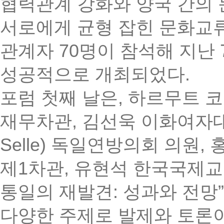
협력관계 강화와 양국 간의
서로에게 균형 잡힌 문화교
관계자
70
명이 참석해 지난
성공적으로 개최되었다
.
포럼 첫째 날은
,
하르무트 
재무차관
,
김선욱 이화여자
Selle)
독일연방의회 의원
,
제
1
차관
,
유현석 한국국제교
통일의 재발견
:
성과와 전망
”
다양한 주제로 발제와 토론