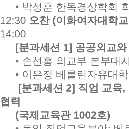
•
박성훈 한독경상학회 
12:30
오찬
(
이화여자대학교
14:00
[
분과세션
1]
공공외교와
•
손선홍 외교부 본부대
•
이은정 베를린자유대학
[
분과세션
2]
직업 교육
,
협력
(
국제교육관
1002
호
)
•
독일 직업교육분야
:
베