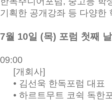
한독주니어포럼
,
중고등 학
기획한 공개강좌 등 다양한
7
월
10
일
(
목
)
포럼 첫째 날
09:00
[
개회사
]
•
김선욱 한독포럼 대표
•
하르트무트 코쉭 독한