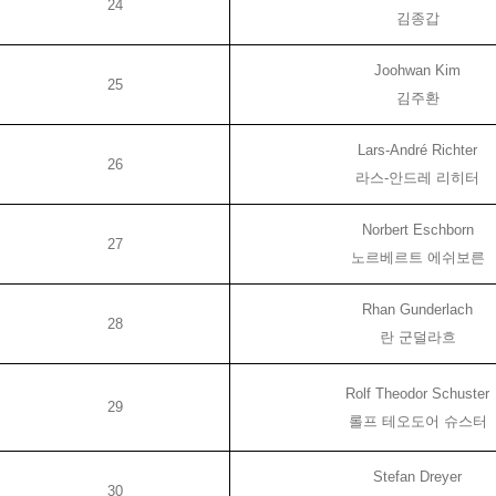
24
김종갑
Joohwan Kim
25
김주환
Lars-André Richter
26
라스
-
안드레 리히터
Norbert Eschborn
27
노르베르트 에쉬보른
Rhan Gunderlach
28
란 군덜라흐
Rolf Theodor Schuster
29
롤프 테오도어 슈스터
Stefan Dreyer
30