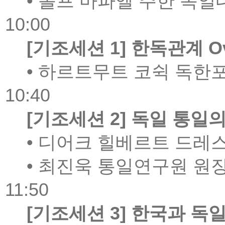
•
롤프 마파엘 주한 독일
10:00
[
기조세션
1]
한독관계
Ov
•
하르트무트 코쉭 독한
10:40
[
기조세션
2]
독일 통일의
•
디어크 힐베르트 드레
•
최진욱 통일연구원 원
11:50
[
기조세션
3]
한국과 독일