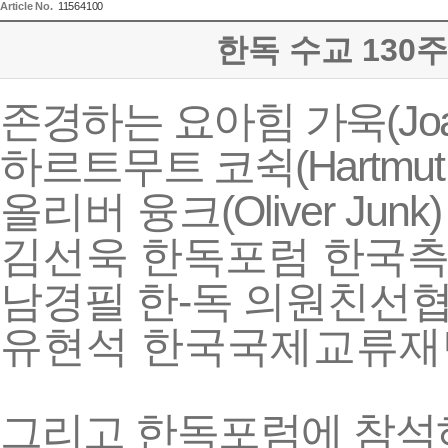
Article No.
11564100
한독 수교 130
(Jo
존경하는
요아힘
가욱
(Hartmu
하르트무트
코쉭
(Oliver Junk)
올리버
융크
김선욱
한독포럼
한국
-
남경필
한
독
의원친선
유현석
한국국제교류재
그리고
한독포럼에
참석