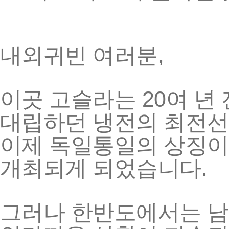
,
내외귀빈
여러분
20
이곳
고슬라는
여
년
대립하던
냉전의
최전선
이제
독일통일의
상징이
.
개최되게
되었습니다
그러나
한반도에서는
남