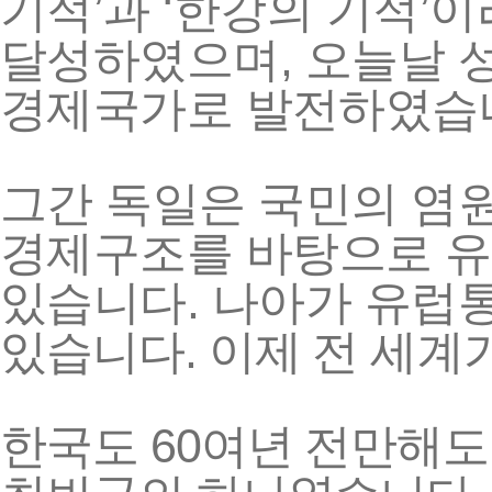
’
‘
’
기적
과
한강의
기적
이
,
달성하였으며
오늘날
경제국가로
발전하였습
그간
독일은
국민의
염
경제구조를
바탕으로
유
.
있습니다
나아가
유럽
.
있습니다
이제
전
세계
60
한국도
여년
전만해도