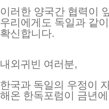
이러한
양국간
협력이
우리에게도
독일과
같이
.
확신합니다
,
내외귀빈
여러분
한국과
독일의
우정이
해온
한독포럼이
금년에