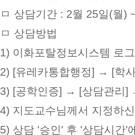
ㅁ 상담기간 : 2월 25일(월) ~
ㅁ 상담방법
1) 이화포탈정보시스템 로
2) [유레카통합행정] → [학사
3) [공학인증] → [상담관리]
4) 지도교수님께서 지정하신
5) 상담 '승인' 후 '상담