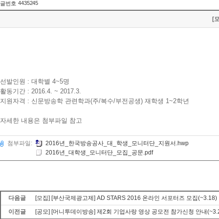
4435245
글번호
[
선발인원 : 대학별 4~5명
활동기간 : 2016.4. ~ 2017.3.
지원자격 : 신문방송학 관련학과(주/복수/부전공생) 재학생 1~2학년
자세한 내용은 첨부파일 참고
첨부파일:
2016년_한국방송공사_대_학생_모니터단_지원서.hwp
2016년_대학생_모니터단_모집_공문.pdf
다음글
[모집] [부산국제광고제] AD STARS 2016 온라인 서포터즈 모집(~3.18)
이전글
[공모] [머니투데이방송] 제2회 기업사랑 영상 공모전 참가신청 안내(~3.2