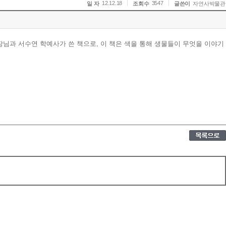
12.12.18
3547
일 자
조회수
글쓴이
자연사박물관
장님과 서수연 학예사가 쓴 책으로, 이 책은 색을 통해 생물들이 무엇을 이야기