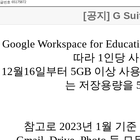
65175872
글번호
[공지] G S
Google Workspace for Educati
따라
1
인당 
12
월
16
일부터
5GB
이상 사
는 저장용량을
참고로
2023
년
1
월 기준