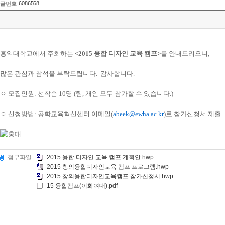
6086568
글번호
홍익대학교에서 주최하는
<2015 융합 디자인 교육 캠프>
를
안내드리오니,
많은 관심과 참석을 부탁드립니다. 감사합니다.
ㅇ
모집인원
:
선착순
10
명
(
팀
,
개인 모두 참가할 수 있습니다
.)
ㅇ
신청방법
:
공학교육혁신센터 이메일
(
abeek@ewha.ac.kr
)
로 참가신청서 제출
첨부파일:
2015 융합 디자인 교육 캠프 계획안.hwp
2015 창의융합디자인교육 캠프 프로그램.hwp
2015 창의융합디자인교육캠프 참가신청서.hwp
15 융합캠프(이화여대).pdf