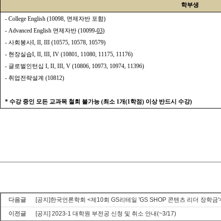
학부생
-
College English (10098,
면제자반 포함
)
-
Advanced English
면제자반
(10099-
03
)
-
사회봉사
I, II, III (10575, 10578, 10579)
-
현장실습
I, II, III, IV
(10801, 11080, 11175, 11176)
-
글로벌인턴십
I, II, III, V
(10806, 10973, 10974, 11396)
-
취업전략설계
(10812)
*
수강 중인 모든 교과목 철회 불가능
(
최소
1
개
(1
학점
)
이상 반드시 수강
)
다음글
[공지]한국언론학회 <제10회 GS리테일 'GS SHOP 콘텐츠 리더 장학금'
이전글
[공지] 2023-1 대학원 부전공 신청 및 취소 안내(~3/17)