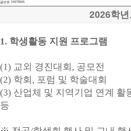
24975666
글번호
2026학
1.
학생활동 지원 프로그램
(1)
교외 경진대회
,
공모전
(2)
학회
,
포럼 및 학술대회
(3)
산업체 및 지역기업 연계 활
등
※
전공
/
학생회 행사 및 교내 