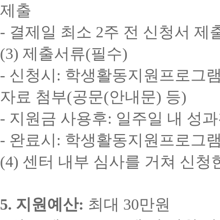
제출
-
결제일 최소
2
주 전 신청서 제
(3)
제출서류
(
필수
)
-
신청시
:
학생활동지원프로그램
자료 첨부
(
공문
(
안내문
)
등
)
-
지원금 사용후
:
일주일 내 성
-
완료시
:
학생활동지원프로그램
(4)
센터 내부 심사를 거쳐 신청
5.
지원예산
:
최대
30
만원