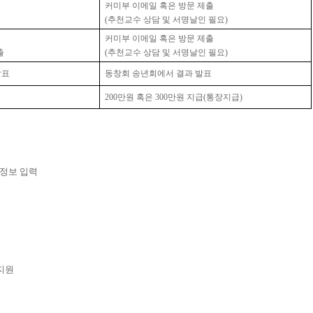
커미부 이메일 혹은 방문 제출
(
추천교수 상담 및 서명날인 필요
)
커미부 이메일 혹은 방문 제출
출
(
추천교수 상담 및 서명날인 필요
)
발표
동창회 송년회에서 결과 발표
200만원 혹은 300
만원
지급
(
통장지급
)
좌정보 입력
지원