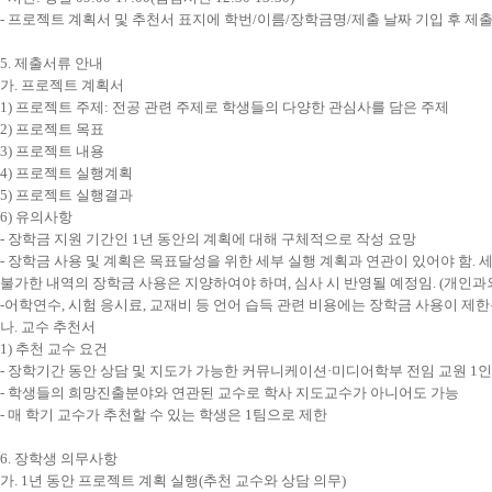
-
프로젝트 계획서 및 추천서 표지에 학번
/
이름
/
장학금명
/
제출 날짜 기입 후 제
5.
제출서류 안내
가
.
프로젝트 계획서
1)
프로젝트 주제
:
전공 관련 주제로 학생들의 다양한 관심사를 담은 주제
2)
프로젝트 목표
3)
프로젝트 내용
4)
프로젝트 실행계획
5)
프로젝트 실행결과
6)
유의사항
-
장학금 지원 기간인
1
년 동안의 계획에 대해 구체적으로 작성 요망
-
장학금 사용 및 계획은 목표달성을 위한 세부 실행 계획과 연관이 있어야 함
.
세
불가한 내역의 장학금 사용은 지양하여야 하며
,
심사 시 반영될 예정임
. (
개인과
-어학연수, 시험 응시료, 교재비 등 언어 습득 관련 비용에는 장학금 사용이 제
나
.
교수 추천서
1)
추천 교수 요건
-
장학기간 동안 상담 및 지도가 가능한 커뮤니케이션
·
미디어학부 전임 교원
1
인
-
학생들의 희망진출분야와 연관된 교수로 학사 지도교수가 아니어도 가능
-
매 학기 교수가 추천할 수 있는 학생은
1
팀으로 제한
6.
장학생 의무사항
가
. 1
년 동안 프로젝트 계획 실행
(
추천 교수와 상담 의무
)