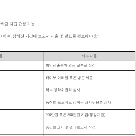
학금 지급 요청 가능
야 하며
,
정해진 기간에 보고서 제출 및 발표를 완료해야 함
용
세부 내용
희망진출분야 연관 교수로 선정
커미부 이메일 혹은 방문 제출
학부 장학위원회 심사
동창회 프로젝트 장학금 심사위원회 심사
200만원 혹은 300
만원
지급
(
통장지급
)
중간보고서 및 결과보고서 작성