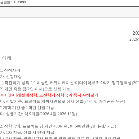
91103899
글번호
20
2026
-
아 래
-
1.
신청자격
가
.
신청대상
1)
직전학기 성적
2.0
이상인 커뮤니케이션
·
미디어학부
5~7
학기 정규등록생
(20
2)
개인 혹은 팀
(2
인 이내
)
으로 신청 가능
※
이화미래설계장학
,
도전학기 장학금과 중복 수혜불가
나
.
선발기준
:
프로젝트 계획서만으로 심사 선발
(
성적 및 가계곤란 무관
)
*
재학 기간 중
1
회만 선발 가능
다
.
실행기간
:
약
9
개월
(2026.4
월
-2026.12
월
)
2.
장학금액
:
프로젝트 당 개인
400
만원, 팀 600만원
(2
회 분할 지급
)
가
. 1
차 지급
:
선발 시 반액
지급
나
. 2
차 지급
:
결과보고서 제출 및 결과 발표 완료 후 나머지 반액
지급