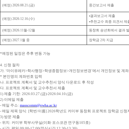
(
예정
) 2026.08.21.(
금
)
중간보고서 제출
▪
결과보고서 제출
(
예정
) 2026.12.16.(
수
)
▪
추천교수 최종 의견서 제
(
예정
) 2026.11월-12
월
동창회 송년회에서 결과 
(
예정
) 2027.1
월 중
장학금
2
차 지급
*
예정된 일정은 추후 변동 가능
4.
신청 절차
가
. ‘
마이유레카
>
학사행정
>
학생종합정보
>
개인정보변경
’
에서 개인정보 및 계
*
본인명의 계좌번호 입력
나
.
프로젝트 계획서 및 교수추천서 양식 다운로드 후 작성
다
.
프로젝트 계획서 및 교수추천서 제출
1)
제출 기한
: 2026.03.27.(
금
)-2026.04.10.(
금
)
2)
이메일 제출
-
메일 주소
:
masscomm@ewha.ac.kr
-
메일 제목 양식
: [
학번
/
이름
] 2026
학년도 커미부 동창회 프로젝트 장학금 신청
3)
방문 제출
-
위치
:
커미부 학부사무실
(
이화
·
포스코관 연구동
105
호
)
-
시간
:
평일
09:00-17:00(
점심시간
12:30-13:30)