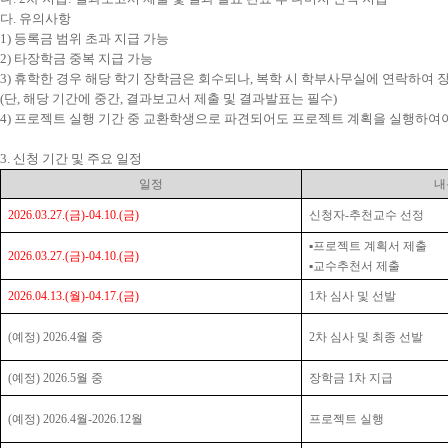
다
.
유의사항
1)
등록금 범위 초과 지급 가능
2)
타장학금 중복 지급 가능
3)
휴학한 경우 해당 학기 장학금은 회수되나
,
복학 시 학부사무실에 연락하여 장
(
단
,
해당 기간에 중간, 결과보고서 제출 및 결과발표는 필수
)
4)
프로젝트 실행 기간 중 교환학생으로 파견되어도 프로젝트 계획을 실행하여
3.
신청 기간 및 주요 일정
일정
내
2026.03.27.(
금
)-04.10.(
금
)
신청자
-
추천교수 선정
▪
프로젝트 계획서 제출
2026.03.27.(
금
)-04.10.(
금
)
▪
교수추천서 제출
2026.04.13.(
월
)-04.17.(금
)
1
차 심사 및 선발
(
예정
) 2026.4
월 중
2
차 심사 및 최종 선발
(
예정
) 2026.5
월 중
장학금
1
차 지급
(
예정
) 2026.4
월
-2026.12
월
프로젝트 실행